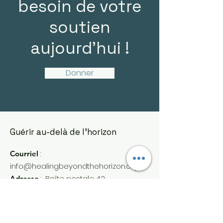
besoin de votre
soutien
aujourd'hui !
Donner
Guérir au-delà de l'horizon
:
Courriel
info@healingbeyondthehorizon.org
:
Boîte postale 42,
Adresse
Georgetown, TX 78626
Organisme de
bienfaisance
45-2296190
enregistré :