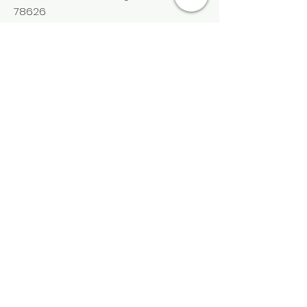
78626
45-2296190
등록 자선 단체:
월간 업데이트 받기
여기에 이메일을 입력하세요
가입하기!
빠른 링크