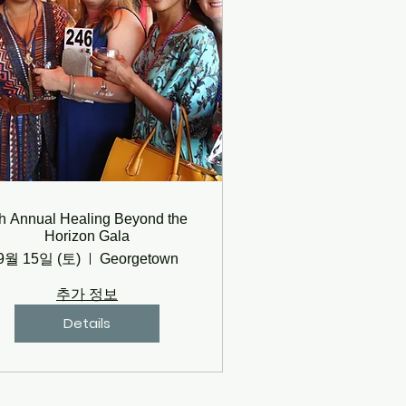
th Annual Healing Beyond the
Horizon Gala
9월 15일 (토)
Georgetown
추가 정보
Details