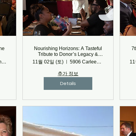
he
Nourishing Horizons: A Tasteful
7
Tribute to Donor’s Legacy &
Impact
Platinum Event Center
11월 02일 (토)
5906 Carleen Dr, Austin, TX 78757, USA
11
추가 정보
Details