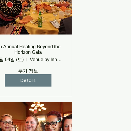
th Annual Healing Beyond the
Horizon Gala
월 04일 (토)
Venue by Inn on the Creek, Salado
추가 정보
Details