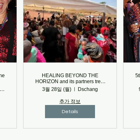
he
HEALING BEYOND THE
5
HORIZON and its partners treat
500 internally displaced people
erry Creek Country Club
3월 28일 (월)
Dschang
추가 정보
Details