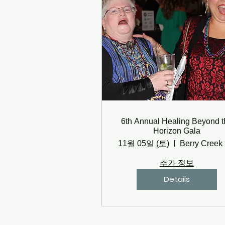
6th Annual Healing Beyond t
Horizon Gala
11월 05일 (토)
B
추가 정보
Details