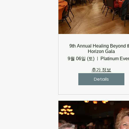
9th Annual Healing Beyond t
Horizon Gala
9월 06일 (토)
추가 정보
Details